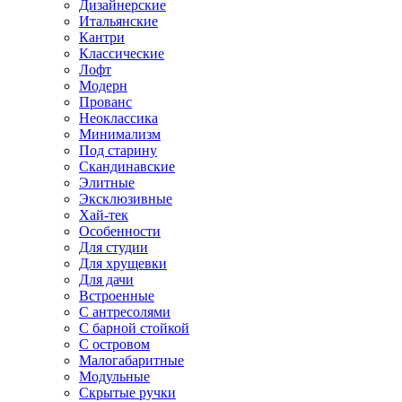
Дизайнерские
Итальянские
Кантри
Классические
Лофт
Модерн
Прованс
Неоклассика
Минимализм
Под старину
Скандинавские
Элитные
Эксклюзивные
Хай-тек
Особенности
Для студии
Для хрущевки
Для дачи
Встроенные
С антресолями
С барной стойкой
С островом
Малогабаритные
Модульные
Скрытые ручки