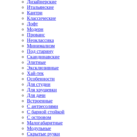
Дизайнерские
Итальянские
Кантри
Классические
Лофт
Модерн
Прованс
Неоклассика
Минимализм
Под старину
Скандинавские
Элитные
Эксклюзивные
Хай-тек
Особенности
Для студии
Для хрущевки
Для дачи
Встроенные
С антресолями
С барной стойкой
С островом
Малогабаритные
Модульные
Скрытые ручки