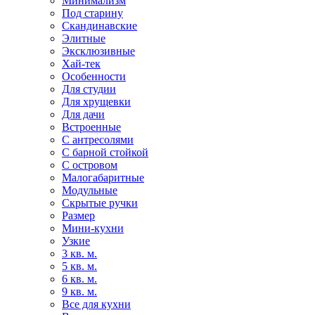
Минимализм
Под старину
Скандинавские
Элитные
Эксклюзивные
Хай-тек
Особенности
Для студии
Для хрущевки
Для дачи
Встроенные
С антресолями
С барной стойкой
С островом
Малогабаритные
Модульные
Скрытые ручки
Размер
Мини-кухни
Узкие
3 кв. м.
5 кв. м.
6 кв. м.
9 кв. м.
Все для кухни