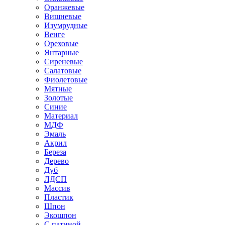
Оранжевые
Вишневые
Изумрудные
Венге
Ореховые
Янтарные
Сиреневые
Салатовые
Фиолетовые
Мятные
Золотые
Синие
Материал
МДФ
Эмаль
Акрил
Береза
Дерево
Дуб
ЛДСП
Массив
Пластик
Шпон
Экошпон
С патиной