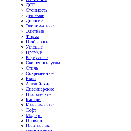
ДСП
Стоимость
Дешевые
Дорогие
Эконом-класс
Элитные
Форма
П-образные
Угловые
Прямые
Радиусные
Скошенные углы
Стиль
Современные
Евро
Английские
Дизайнерские
Итальянские
Кантри
Классические
Лофт
Модерн
Прованс
Неоклассика