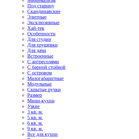
Минимализм
Под старину
Скандинавские
Элитные
Эксклюзивные
Хай-тек
Особенности
Для студии
Для хрущевки
Для дачи
Встроенные
С антресолями
С барной стойкой
С островом
Малогабаритные
Модульные
Скрытые ручки
Размер
Мини-кухни
Узкие
3 кв. м.
5 кв. м.
6 кв. м.
9 кв. м.
Все для кухни