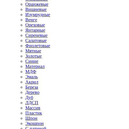
Оранжевые
Вишневые
Изумрудные
Венге
Ореховые
Янтарные
Сиреневые
Салатовые
Фиолетовые
Мятные
Золотые
Синие
Материал
МДФ
Эмаль
Акрил
Береза
Дерево
Дуб
ЛДСП
Массив
Пластик
Шпон
Экошпон
С патиной