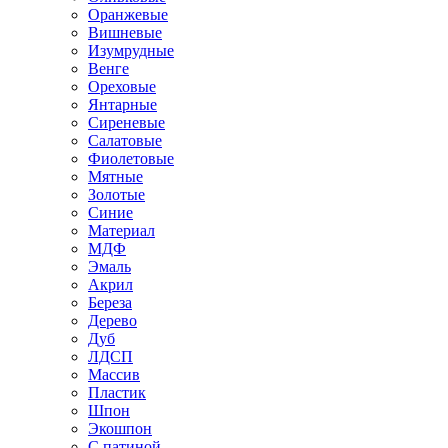
Оранжевые
Вишневые
Изумрудные
Венге
Ореховые
Янтарные
Сиреневые
Салатовые
Фиолетовые
Мятные
Золотые
Синие
Материал
МДФ
Эмаль
Акрил
Береза
Дерево
Дуб
ЛДСП
Массив
Пластик
Шпон
Экошпон
С патиной