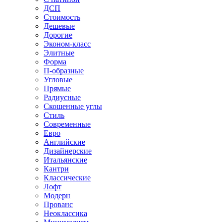
ДСП
Стоимость
Дешевые
Дорогие
Эконом-класс
Элитные
Форма
П-образные
Угловые
Прямые
Радиусные
Скошенные углы
Стиль
Современные
Евро
Английские
Дизайнерские
Итальянские
Кантри
Классические
Лофт
Модерн
Прованс
Неоклассика