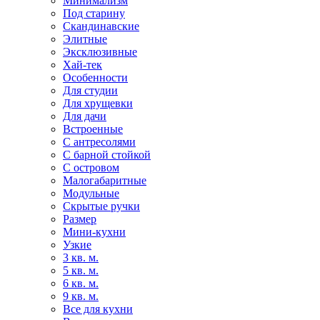
Минимализм
Под старину
Скандинавские
Элитные
Эксклюзивные
Хай-тек
Особенности
Для студии
Для хрущевки
Для дачи
Встроенные
С антресолями
С барной стойкой
С островом
Малогабаритные
Модульные
Скрытые ручки
Размер
Мини-кухни
Узкие
3 кв. м.
5 кв. м.
6 кв. м.
9 кв. м.
Все для кухни