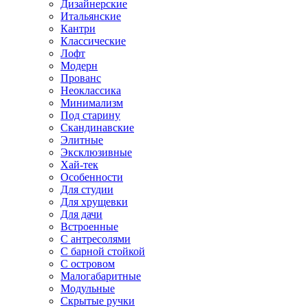
Дизайнерские
Итальянские
Кантри
Классические
Лофт
Модерн
Прованс
Неоклассика
Минимализм
Под старину
Скандинавские
Элитные
Эксклюзивные
Хай-тек
Особенности
Для студии
Для хрущевки
Для дачи
Встроенные
С антресолями
С барной стойкой
С островом
Малогабаритные
Модульные
Скрытые ручки