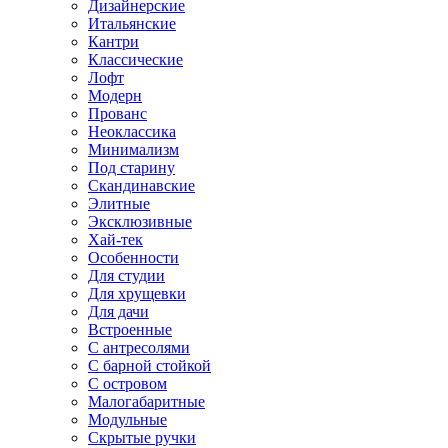
Дизайнерские
Итальянские
Кантри
Классические
Лофт
Модерн
Прованс
Неоклассика
Минимализм
Под старину
Скандинавские
Элитные
Эксклюзивные
Хай-тек
Особенности
Для студии
Для хрущевки
Для дачи
Встроенные
С антресолями
С барной стойкой
С островом
Малогабаритные
Модульные
Скрытые ручки