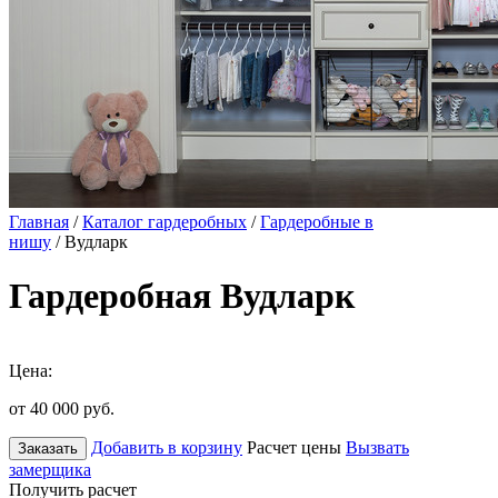
Главная
/
Каталог гардеробных
/
Гардеробные в
нишу
/ Вудларк
Гардеробная Вудларк
Цена:
от 40 000
руб.
Добавить в корзину
Расчет цены
Вызвать
Заказать
замерщика
Получить расчет