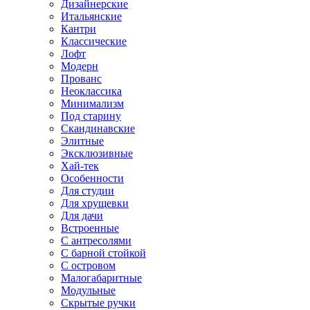
Дизайнерские
Итальянские
Кантри
Классические
Лофт
Модерн
Прованс
Неоклассика
Минимализм
Под старину
Скандинавские
Элитные
Эксклюзивные
Хай-тек
Особенности
Для студии
Для хрущевки
Для дачи
Встроенные
С антресолями
С барной стойкой
С островом
Малогабаритные
Модульные
Скрытые ручки