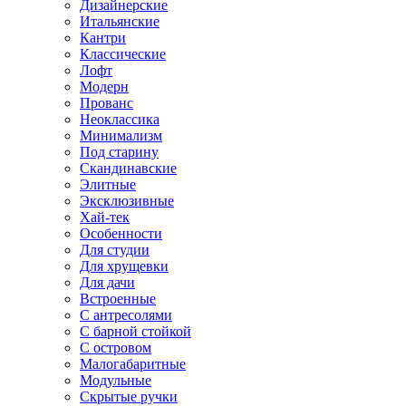
Дизайнерские
Итальянские
Кантри
Классические
Лофт
Модерн
Прованс
Неоклассика
Минимализм
Под старину
Скандинавские
Элитные
Эксклюзивные
Хай-тек
Особенности
Для студии
Для хрущевки
Для дачи
Встроенные
С антресолями
С барной стойкой
С островом
Малогабаритные
Модульные
Скрытые ручки