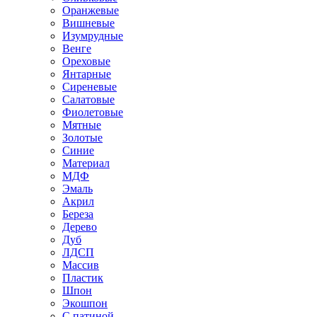
Оранжевые
Вишневые
Изумрудные
Венге
Ореховые
Янтарные
Сиреневые
Салатовые
Фиолетовые
Мятные
Золотые
Синие
Материал
МДФ
Эмаль
Акрил
Береза
Дерево
Дуб
ЛДСП
Массив
Пластик
Шпон
Экошпон
С патиной