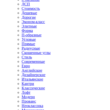
ДСП
Стоимость
Дешевые
Дорогие
Эконом-класс
Элитные
Форма
П-образные
Угловые
Прямые
Радиусные
Скошенные углы
Стиль
Современные
Евро
Английские
Дизайнерские
Итальянские
Кантри
Классические
Лофт
Модерн
Прованс
Неоклассика