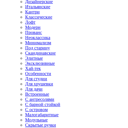
Дизайнерские
Итальянские
Кантри
Классические
Лофт
Модерн
Прованс
Неоклассика
Минимализм
Под старину
Скандинавские
Элитные
Эксклюзивные
Хай-тек
Особенности
Для студии
Для хрущевки
Для дачи
Встроенные
С антресолями
С барной стойкой
С островом
Малогабаритные
Модульные
Скрытые ручки