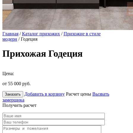
Главная
/
Каталог прихожих
/
Прихожие в стиле
модерн
/ Годеция
Прихожая Годеция
Цена:
от 55 000
руб.
Добавить в корзину
Расчет цены
Вызвать
Заказать
замерщика
Получить расчет