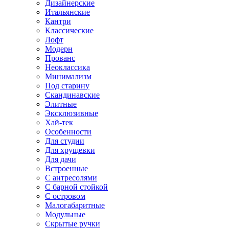
Дизайнерские
Итальянские
Кантри
Классические
Лофт
Модерн
Прованс
Неоклассика
Минимализм
Под старину
Скандинавские
Элитные
Эксклюзивные
Хай-тек
Особенности
Для студии
Для хрущевки
Для дачи
Встроенные
С антресолями
С барной стойкой
С островом
Малогабаритные
Модульные
Скрытые ручки