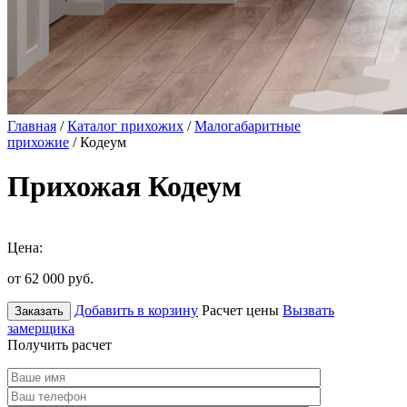
Главная
/
Каталог прихожих
/
Малогабаритные
прихожие
/ Кодеум
Прихожая Кодеум
Цена:
от 62 000
руб.
Добавить в корзину
Расчет цены
Вызвать
Заказать
замерщика
Получить расчет