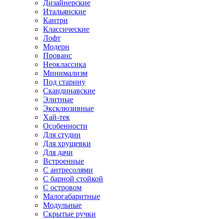
Дизайнерские
Итальянские
Кантри
Классические
Лофт
Модерн
Прованс
Неоклассика
Минимализм
Под старину
Скандинавские
Элитные
Эксклюзивные
Хай-тек
Особенности
Для студии
Для хрущевки
Для дачи
Встроенные
С антресолями
С барной стойкой
С островом
Малогабаритные
Модульные
Скрытые ручки