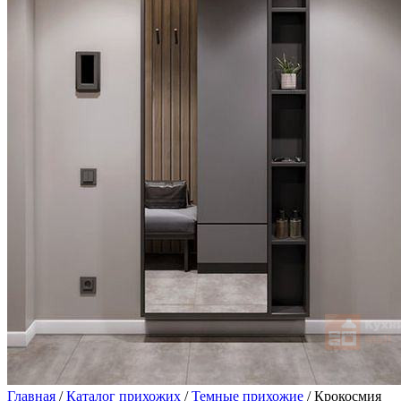
Главная
/
Каталог прихожих
/
Темные прихожие
/ Крокосмия