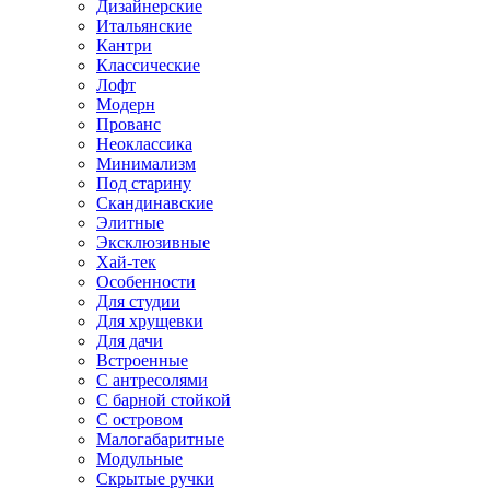
Дизайнерские
Итальянские
Кантри
Классические
Лофт
Модерн
Прованс
Неоклассика
Минимализм
Под старину
Скандинавские
Элитные
Эксклюзивные
Хай-тек
Особенности
Для студии
Для хрущевки
Для дачи
Встроенные
С антресолями
С барной стойкой
С островом
Малогабаритные
Модульные
Скрытые ручки