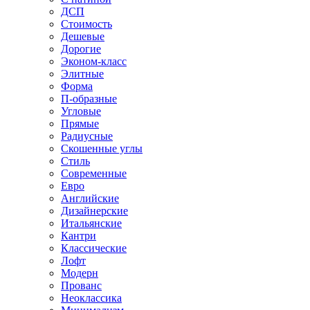
ДСП
Стоимость
Дешевые
Дорогие
Эконом-класс
Элитные
Форма
П-образные
Угловые
Прямые
Радиусные
Скошенные углы
Стиль
Современные
Евро
Английские
Дизайнерские
Итальянские
Кантри
Классические
Лофт
Модерн
Прованс
Неоклассика