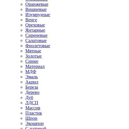
Оранжевые
Вишневые
Изумрудные
Венге
Ореховые
Янтарные
Сиреневые
Салатовые
Фиолетовые
Мятные
Золотые
Синие
Материал
МДФ
Эмаль
Акрил
Береза
Дерево
Дуб
ЛДСП
Массив
Пластик
Шпон
Экошпон
С патиной