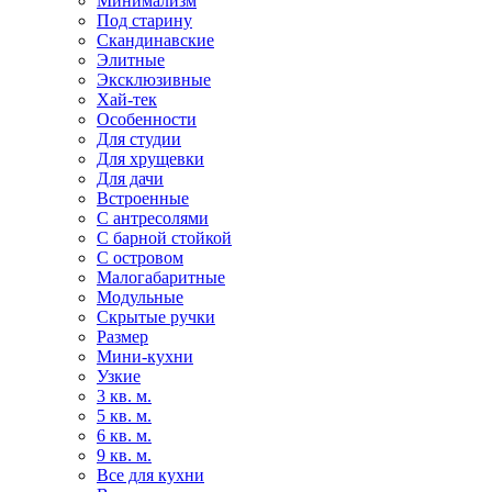
Минимализм
Под старину
Скандинавские
Элитные
Эксклюзивные
Хай-тек
Особенности
Для студии
Для хрущевки
Для дачи
Встроенные
С антресолями
С барной стойкой
С островом
Малогабаритные
Модульные
Скрытые ручки
Размер
Мини-кухни
Узкие
3 кв. м.
5 кв. м.
6 кв. м.
9 кв. м.
Все для кухни