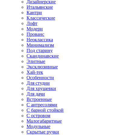
Дизайнерские
Итальянские
Кантри
Классические
Лофт
Модерн
Прованс
Неоклассика
Минимализм
Под старину
Скандинавские
Элитные
Эксклюзивные
Хай-тек
Особенности
Для студии
Для хрущевки
Для дачи
Встроенные
С антресолями
С барной стойкой
С островом
Малогабаритные
Модульные
Скрытые ручки