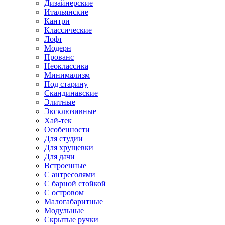
Дизайнерские
Итальянские
Кантри
Классические
Лофт
Модерн
Прованс
Неоклассика
Минимализм
Под старину
Скандинавские
Элитные
Эксклюзивные
Хай-тек
Особенности
Для студии
Для хрущевки
Для дачи
Встроенные
С антресолями
С барной стойкой
С островом
Малогабаритные
Модульные
Скрытые ручки