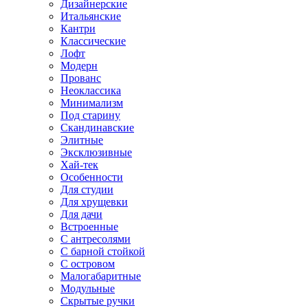
Дизайнерские
Итальянские
Кантри
Классические
Лофт
Модерн
Прованс
Неоклассика
Минимализм
Под старину
Скандинавские
Элитные
Эксклюзивные
Хай-тек
Особенности
Для студии
Для хрущевки
Для дачи
Встроенные
С антресолями
С барной стойкой
С островом
Малогабаритные
Модульные
Скрытые ручки