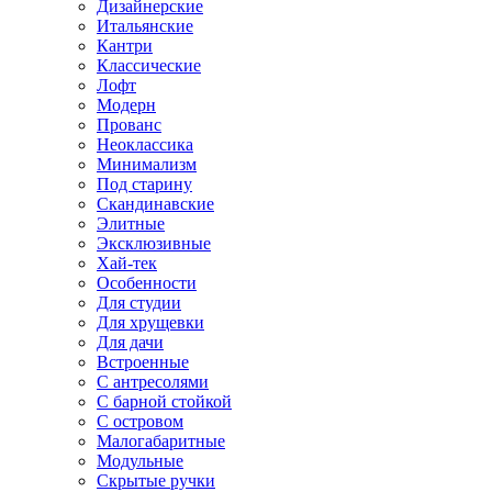
Дизайнерские
Итальянские
Кантри
Классические
Лофт
Модерн
Прованс
Неоклассика
Минимализм
Под старину
Скандинавские
Элитные
Эксклюзивные
Хай-тек
Особенности
Для студии
Для хрущевки
Для дачи
Встроенные
С антресолями
С барной стойкой
С островом
Малогабаритные
Модульные
Скрытые ручки