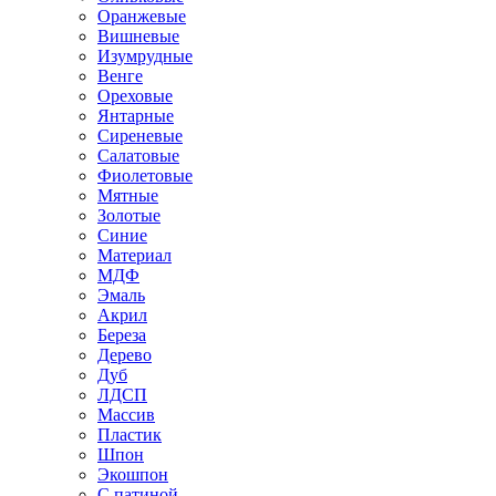
Оранжевые
Вишневые
Изумрудные
Венге
Ореховые
Янтарные
Сиреневые
Салатовые
Фиолетовые
Мятные
Золотые
Синие
Материал
МДФ
Эмаль
Акрил
Береза
Дерево
Дуб
ЛДСП
Массив
Пластик
Шпон
Экошпон
С патиной