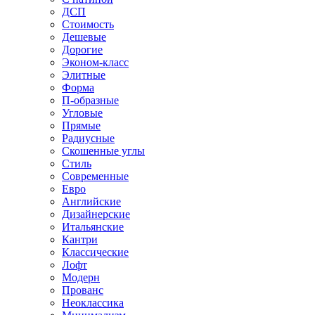
ДСП
Стоимость
Дешевые
Дорогие
Эконом-класс
Элитные
Форма
П-образные
Угловые
Прямые
Радиусные
Скошенные углы
Стиль
Современные
Евро
Английские
Дизайнерские
Итальянские
Кантри
Классические
Лофт
Модерн
Прованс
Неоклассика