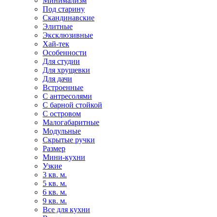
Минимализм
Под старину
Скандинавские
Элитные
Эксклюзивные
Хай-тек
Особенности
Для студии
Для хрущевки
Для дачи
Встроенные
С антресолями
С барной стойкой
С островом
Малогабаритные
Модульные
Скрытые ручки
Размер
Мини-кухни
Узкие
3 кв. м.
5 кв. м.
6 кв. м.
9 кв. м.
Все для кухни