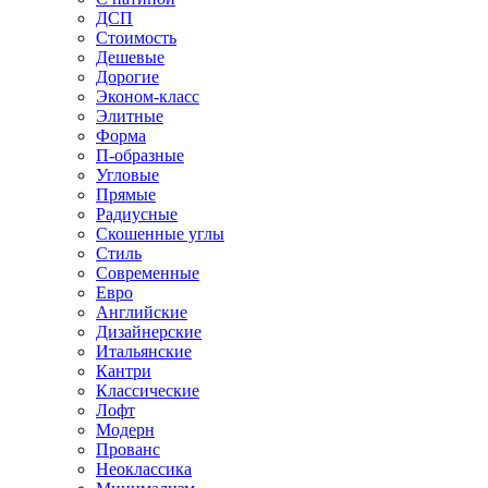
ДСП
Стоимость
Дешевые
Дорогие
Эконом-класс
Элитные
Форма
П-образные
Угловые
Прямые
Радиусные
Скошенные углы
Стиль
Современные
Евро
Английские
Дизайнерские
Итальянские
Кантри
Классические
Лофт
Модерн
Прованс
Неоклассика