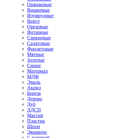
Оранжевые
Вишневые
Изумрудные
Венге
Ореховые
Янтарные
Сиреневые
Салатовые
Фиолетовые
Мятные
Золотые
Синие
Материал
МДФ
Эмаль
Акрил
Береза
Дерево
Дуб
ЛДСП
Массив
Пластик
Шпон
Экошпон
С патиной