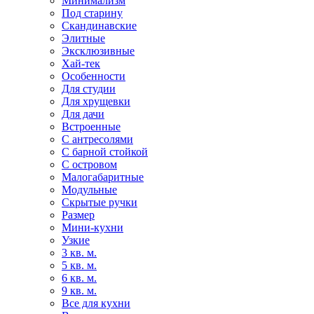
Минимализм
Под старину
Скандинавские
Элитные
Эксклюзивные
Хай-тек
Особенности
Для студии
Для хрущевки
Для дачи
Встроенные
С антресолями
С барной стойкой
С островом
Малогабаритные
Модульные
Скрытые ручки
Размер
Мини-кухни
Узкие
3 кв. м.
5 кв. м.
6 кв. м.
9 кв. м.
Все для кухни