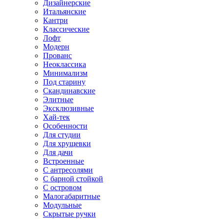
Дизайнерские
Итальянские
Кантри
Классические
Лофт
Модерн
Прованс
Неоклассика
Минимализм
Под старину
Скандинавские
Элитные
Эксклюзивные
Хай-тек
Особенности
Для студии
Для хрущевки
Для дачи
Встроенные
С антресолями
С барной стойкой
С островом
Малогабаритные
Модульные
Скрытые ручки