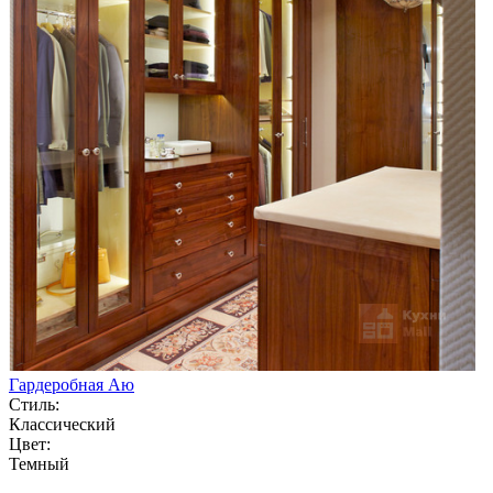
Гардеробная Аю
Стиль:
Классический
Цвет:
Темный