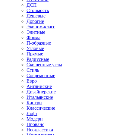
ДСП
Стоимость
Дешевые
Дорогие
Эконом-класс
Элитные
Форма
П-образные
Угловые
Прямые
Радиусные
Скошенные углы
Стиль
Современные
Евро
Английские
Дизайнерские
Итальянские
Кантри
Классические
Лофт
Модерн
Прованс
Неоклассика