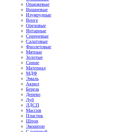
Оранжевые
Вишневые
Изумрудные
Венге
Ореховые
Янтарные
Сиреневые
Салатовые
Фиолетовые
Мятные
Золотые
Синие
Материал
МДФ
Эмаль
Акрил
Береза
Дерево
Дуб
ЛДСП
Массив
Пластик
Шпон
Экошпон
С патиной