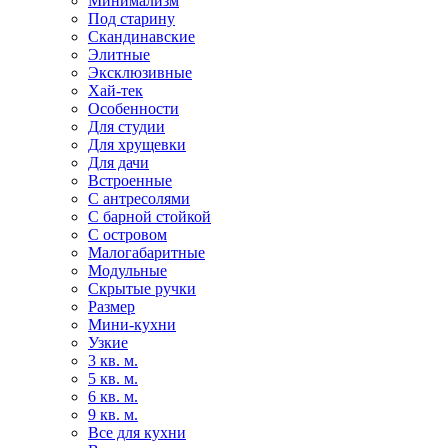
Минимализм
Под старину
Скандинавские
Элитные
Эксклюзивные
Хай-тек
Особенности
Для студии
Для хрущевки
Для дачи
Встроенные
С антресолями
С барной стойкой
С островом
Малогабаритные
Модульные
Скрытые ручки
Размер
Мини-кухни
Узкие
3 кв. м.
5 кв. м.
6 кв. м.
9 кв. м.
Все для кухни