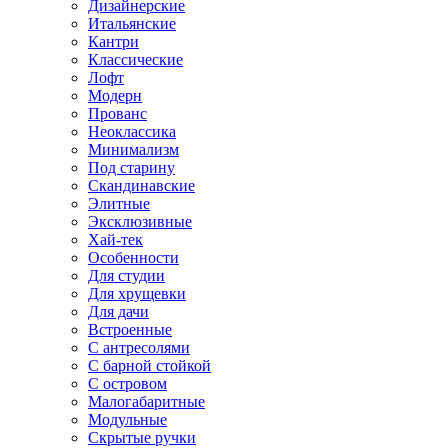
Дизайнерские
Итальянские
Кантри
Классические
Лофт
Модерн
Прованс
Неоклассика
Минимализм
Под старину
Скандинавские
Элитные
Эксклюзивные
Хай-тек
Особенности
Для студии
Для хрущевки
Для дачи
Встроенные
С антресолями
С барной стойкой
С островом
Малогабаритные
Модульные
Скрытые ручки