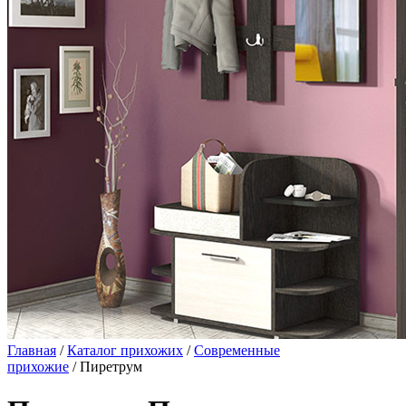
Главная
/
Каталог прихожих
/
Современные
прихожие
/ Пиретрум